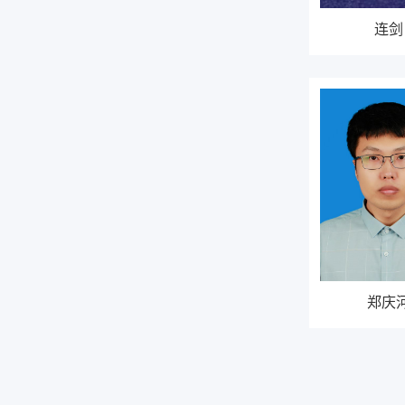
连剑
郑庆