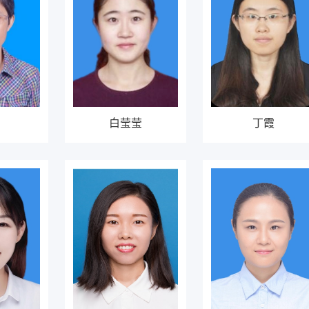
白莹莹
丁霞