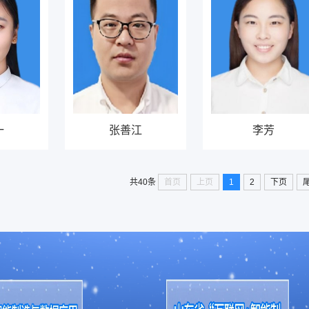
一
张善江
李芳
首页
上页
1
2
下页
共40条