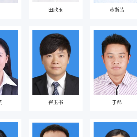
田欣玉
黄斯茜
英
崔玉书
于彪