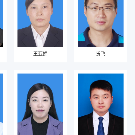
王亚娟
贺飞