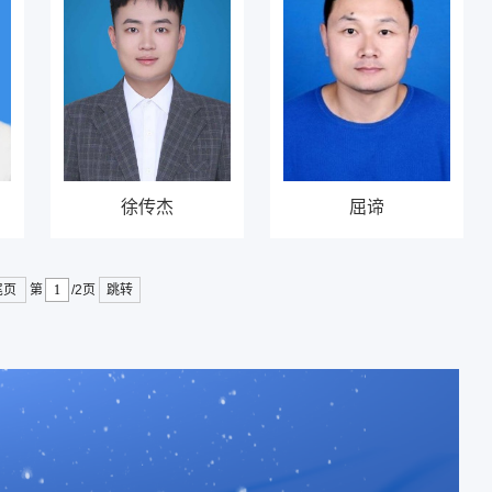
徐传杰
屈谛
尾页
跳转
第
/2页