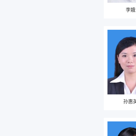
李娥
孙惠