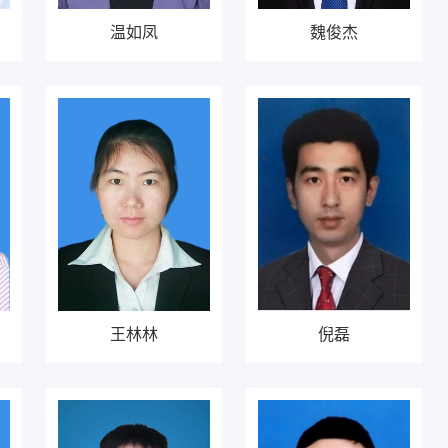
温如凤
魏俊杰
王林林
倪磊