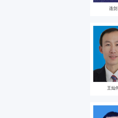
连剑
王灿