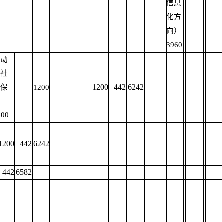
信息
化方
向）
3960
劳动
与社
1200
442
6242
会保
1200
障
400
1200
442
6242
442
6582