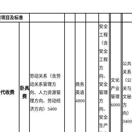
费项目及标准
安全
工程
（含
安全
工程
公共
方
关系
劳动关系（含劳
向、
文化
（公
动关系管理方
商务
安全
卧具
产业
关与
代收费
向、人力资源管
英语
管理
费
管理
文秘
理方向、劳动经
4800
方
6000
方
济方向）
3400
向、
向）
安全
3400
生产