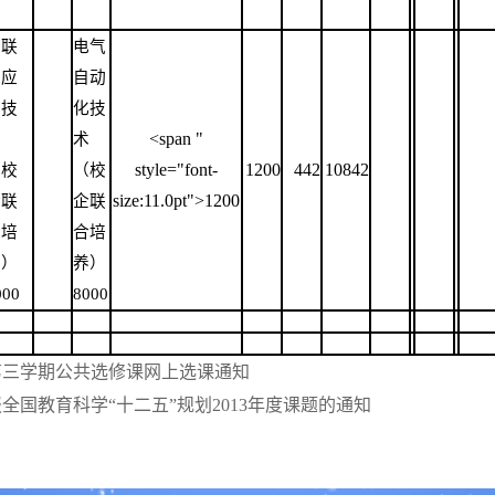
物联
电气
网应
自动
用技
化技
<span "
术
术
style="font-
1200
442
10842
（校
（校
size:11.0pt">1200
企联
企联
合培
合培
养）
养）
000
8000
级第三学期公共选修课网上选课通知
全国教育科学“十二五”规划2013年度课题的通知