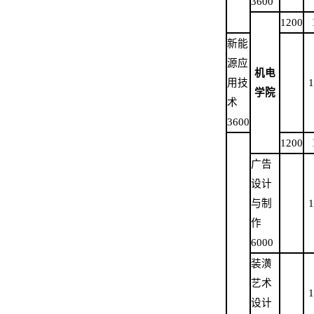
3600
1200
新能
源应
机电
用技
1
学院
术
3600
1200
广告
设计
与制
1
作
6000
装潢
艺术
1
设计