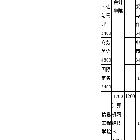
会计
评估
学院
与管
理
3400
3
商务
英语
4800
3
国际
商务
1
3400
1200
1200
计算
信息
机网
工程
络技
1
学院
术