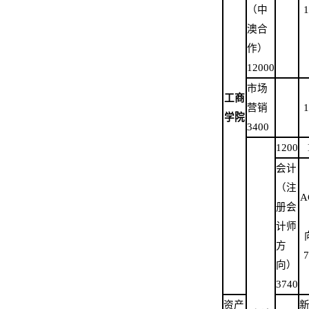
（中
1
澳合
作）
12000
市场
工商
营销
1
学院
3400
1200
会计
（注
A
册会
计师
方
7
向）
3740
资产