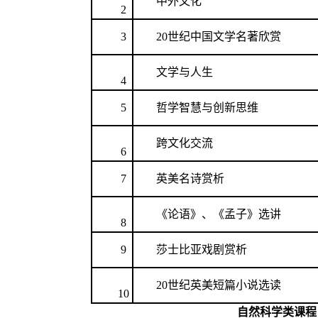
中外文化
2
3
20
世纪中国文学名著欣赏
文学与人生
4
5
哲学智慧与创新思维
跨文化交流
6
7
英美名诗赏析
《论语》、《孟子》选讲
8
9
莎士比亚戏剧赏析
20
世纪英美短篇小说选读
10
自然科学类课程