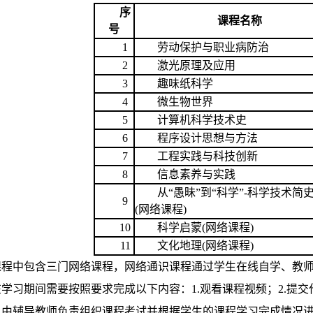
序
课程名称
号
1
劳动保护与职业病防治
2
激光原理及应用
3
趣味纸科学
4
微生物世界
5
计算机科学技术史
6
程序设计思想与方法
7
工程实践与科技创新
8
信息素养与实践
从“愚昧”到“科学”-科学技术简
9
(网络课程)
10
科学启蒙(网络课程)
11
文化地理(网络课程)
课程中包含三门网络课程，网络通识课程通过学生在线自学、教
学习期间需要按照要求完成以下内容：1.观看课程视频；2.提交作
，由辅导教师负责组织课程考试并根据学生的课程学习完成情况